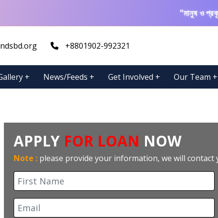
"মানুষ ও প্রকৃতির উ
ndsbd.org
+8801902-992321
Gallery
+
News/Feeds
+
Get Involved
+
Our Team
+
APPLY
FOR LOAN
NOW
Note :
please provide your information, we will contact