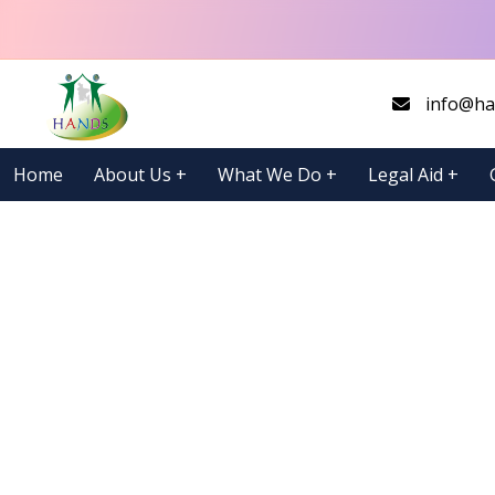
info@ha
Home
About Us
+
What We Do
+
Legal Aid
+