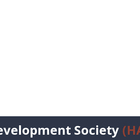
্যান এন্ড নেচার ডেভেলপমেন্ট সোসাইটি (হ্যা
সর্বদা মানুষ ও প্রকৃতির কল্যানে নিবেদিত
velopment Society
(H